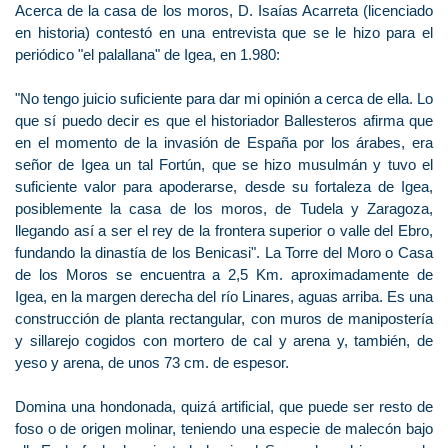
Acerca de la casa de los moros, D. Isaías Acarreta (licenciado
en historia) contestó en una entrevista que se le hizo para el
periódico "el palallana" de Igea, en 1.980:
"No tengo juicio suficiente para dar mi opinión a cerca de ella. Lo
que sí puedo decir es que el historiador Ballesteros afirma que
en el momento de la invasión de España por los árabes, era
señor de Igea un tal Fortún, que se hizo musulmán y tuvo el
suficiente valor para apoderarse, desde su fortaleza de Igea,
posiblemente la casa de los moros, de Tudela y Zaragoza,
llegando así a ser el rey de la frontera superior o valle del Ebro,
fundando la dinastía de los Benicasi". La Torre del Moro o Casa
de los Moros se encuentra a 2,5 Km. aproximadamente de
Igea, en la margen derecha del río Linares, aguas arriba. Es una
construcción de planta rectangular, con muros de manipostería
y sillarejo cogidos con mortero de cal y arena y, también, de
yeso y arena, de unos 73 cm. de espesor.
Domina una hondonada, quizá artificial, que puede ser resto de
foso o de origen molinar, teniendo una especie de malecón bajo