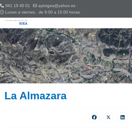
941 19 40 01
aytoigea@yahoo.es
Lunes a viernes , de 9:00 a 15:00 horas.
La Almazara